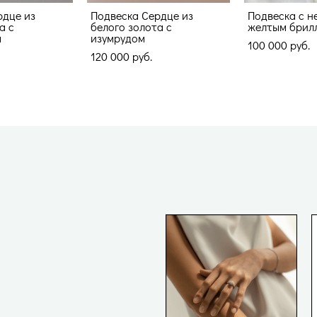
рдце из
Подвеска Сердце из
Подвеска с 
а с
белого золота с
желтым брил
м
изумрудом
100 000 pуб.
120 000 pуб.