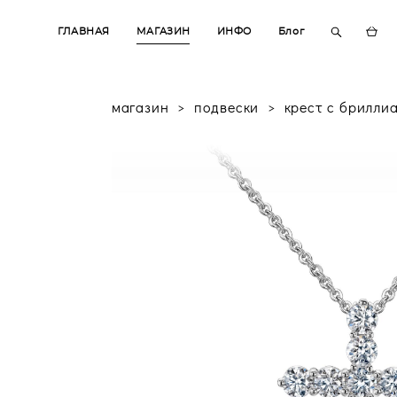
ГЛАВНАЯ
ГЛАВНАЯ
МАГАЗИН
МАГАЗИН
ИНФО
ИНФО
Блог
Блог
магазин
>
подвески
>
крест с бриллиа