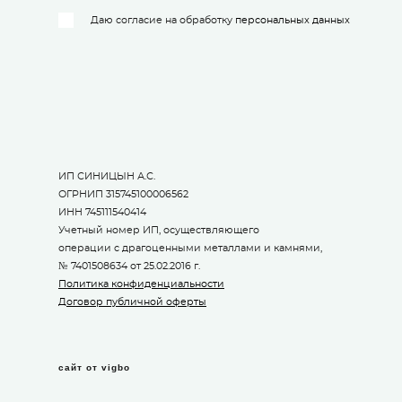
Даю согласие на обработку
персональных данных
ИП СИНИЦЫН А.С.
ОГРНИП 315745100006562
ИНН 745111540414
Учетный номер ИП, осуществляющего
операции с драгоценными металлами и камнями,
№ 7401508634 от 25.02.2016 г.
Политика конфиденциальности
Договор публичной оферты
сайт от vigbo