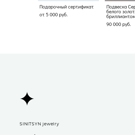
Подарочный сертификат
Подвеска Се
белого золот
от 5 000 pуб.
бриллианто
90 000 pуб.
SINITSYN jewelry