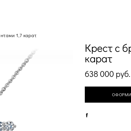
нтами 1,7 карат
Крест с б
карат
638 000 pуб.
ОФОРМИ