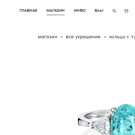
ГЛАВНАЯ
ГЛАВНАЯ
МАГАЗИН
МАГАЗИН
ИНФО
ИНФО
Блог
Блог
магазин
>
все украшения
>
кольцо с 