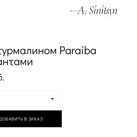
турмалином Paraiba
антами
б.
ДОБАВИТЬ В ЗАКАЗ