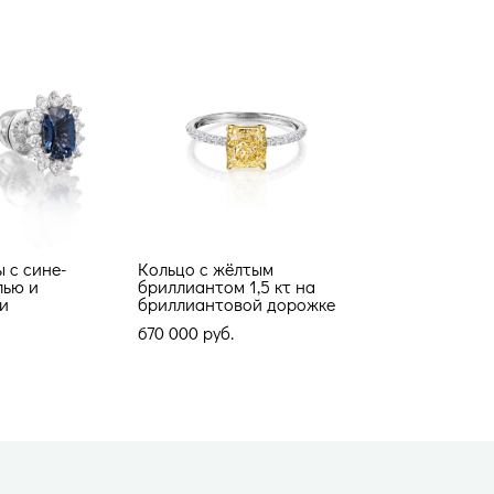
ы с сине-
Кольцо с жёлтым
лью и
бриллиантом 1,5 кт на
и
бриллиантовой дорожке
670 000 pуб.