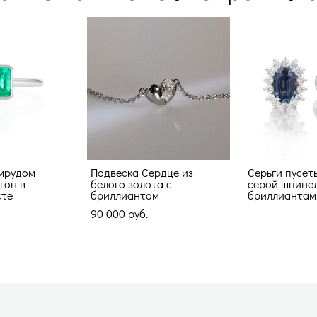
умрудом
Подвеска Сердце из
Серьги пусет
гон в
белого золота с
серой шпине
сте
бриллиантом
бриллиантам
90 000 pуб.